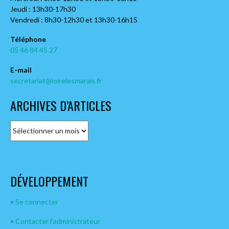
Jeudi : 13h30-17h30
Vendredi : 8h30-12h30 et 13h30-16h15
Téléphone
05 46 84 45 27
E-mail
secretariat@loirelesmarais.fr
ARCHIVES D’ARTICLES
A
r
c
h
i
DÉVELOPPEMENT
v
e
s
• Se connecter
d
• Contacter l’administrateur
’