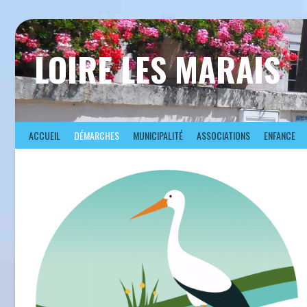
Aller
au
contenu
LOIRE LES MARAIS
ACCUEIL
DÉMARCHES
MUNICIPALITÉ
ASSOCIATIONS
ENFANCE