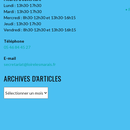
Lundi : 13h30-17h30
• 
Mardi : 13h30-17h30
Mercredi : 8h30-12h30 et 13h30-16h15
Jeudi : 13h30-17h30
Vendredi : 8h30-12h30 et 13h30-16h15
Téléphone
05 46 84 45 27
• FANTOU CLÉMENTINE
• DJ
E-mail
• Sophrologie (séance à la salle de l'ancienne école)
• Gite
secretariat@loirelesmarais.fr
• 47 rue du Marquis de Sérigny
• 41 ru
ARCHIVES D’ARTICLES
•
www.clementine-sophrologie.fr
• 06.6
A
r
c
h
i
v
e