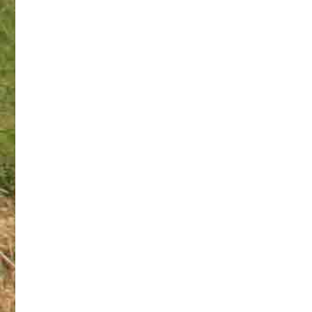
les p
popu
cris
inci
nouv
insc
vous 
suiv