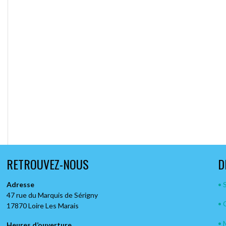
RETROUVEZ-NOUS
D
Adresse
• 
47 rue du Marquis de Sérigny
• 
17870 Loire Les Marais
• 
Heures d’ouverture