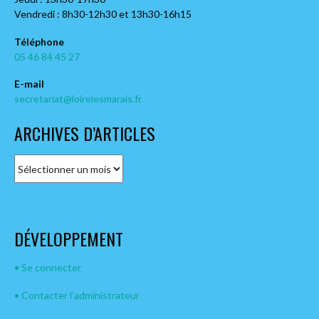
Vendredi : 8h30-12h30 et 13h30-16h15
Téléphone
05 46 84 45 27
E-mail
secretariat@loirelesmarais.fr
ARCHIVES D’ARTICLES
A
r
c
h
i
DÉVELOPPEMENT
v
e
s
• Se connecter
d
• Contacter l’administrateur
’
A