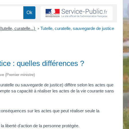
prétendent êt
Intéressés, i
professionnell
De même, att
tutelle, curatelle...)
Tutelle, curatelle, sauvegarde de justice
>
"demandent si
REPONDRE E
De même, atte
d'avoir un pr
pour résoudr
ice : quelles différences ?
SUPPRIMER
ive (Premier ministre)
curatelle ou sauvegarde de justice) diffère selon les actes que
compte sa capacité à réaliser les actes de la vie courante sans
e conséquences sur les actes que peut réaliser seule la
 la liberté d'action de la personne protégée.