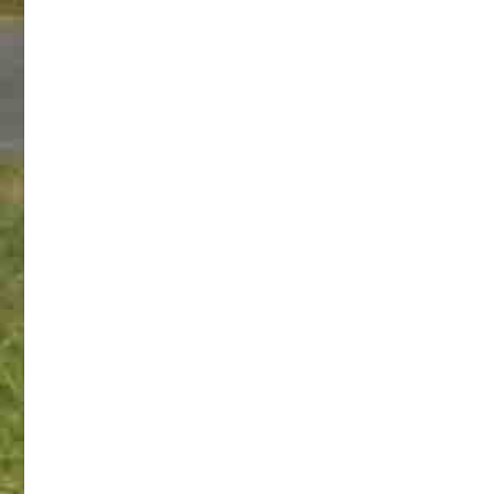
les plus brefs délais la totalité ou une partie de la
population de la commune, en cas de situation de
crise (inondations, tempêtes, accidents industriels,
incident sanitaire ou autres catastrophes).
Ce
nouveau service est gratuit pour les personnes
inscrites. Pour de plus amples informations et pour
vous inscrire aux alertes, merci de cliquer sur le lien
suivant :
s'inscrire aux alertes