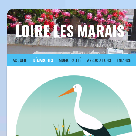
Aller
au
contenu
LOIRE LES MARAIS
ACCUEIL
DÉMARCHES
MUNICIPALITÉ
ASSOCIATIONS
ENFANCE