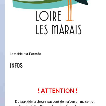
La mairie est
Fermée
INFOS
t