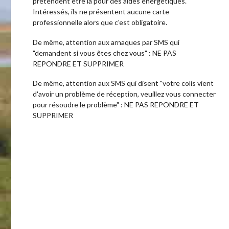
ient
cter
La Mairie de Loire-les-Marais s’est dotée d’un
système d’appels automatisé, destiné à alerter dans