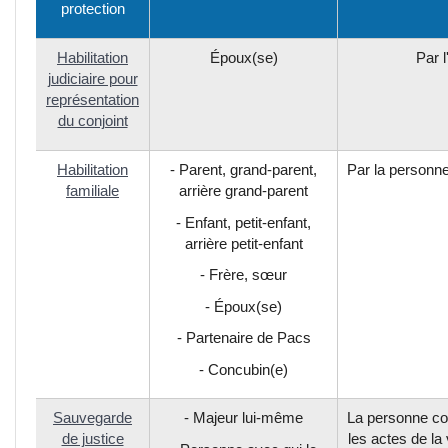
protection
Habilitation
Époux(se)
Par l
judiciaire pour
représentation
du conjoint
Habilitation
- Parent, grand-parent,
Par la personne 
familiale
arrière grand-parent
- Enfant, petit-enfant,
arrière petit-enfant
- Frère, sœur
- Époux(se)
- Partenaire de Pacs
- Concubin(e)
Sauvegarde
- Majeur lui-même
La personne con
de justice
les actes de la