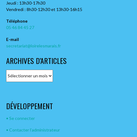
Jeudi : 13h30-17h30
Vendredi : 8h30-12h30 et 13h30-16h15
Téléphone
05 46 84 45 27
E-mail
secretariat@loirelesmarais.fr
ARCHIVES D’ARTICLES
A
r
c
h
i
DÉVELOPPEMENT
v
e
s
• Se connecter
d
• Contacter l’administrateur
’