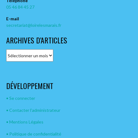
Téléphone
05 46 84 45 27
E-mail
secretariat@loirelesmarais.fr
ARCHIVES D’ARTICLES
A
r
c
h
i
DÉVELOPPEMENT
v
e
s
• Se connecter
d
• Contacter l’administrateur
’
A
• Mentions Légales
r
t
• Politique de confidentialité
i