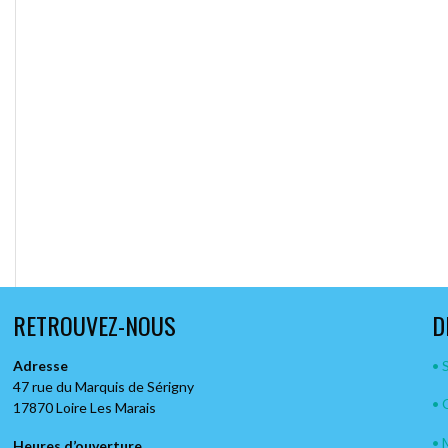
RETROUVEZ-NOUS
D
Adresse
• 
47 rue du Marquis de Sérigny
• 
17870 Loire Les Marais
• 
Heures d’ouverture