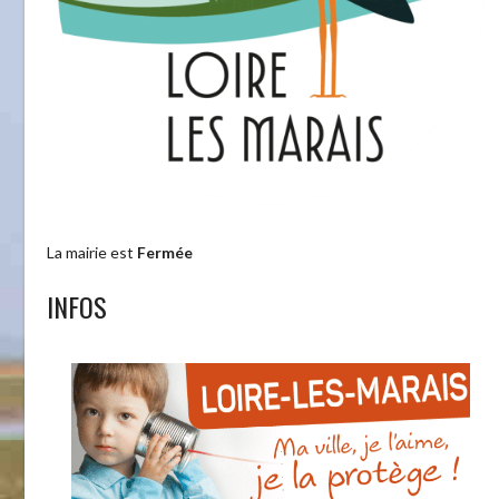
La mairie est
Fermée
INFOS
t