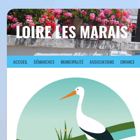
Aller
au
contenu
LOIRE LES MARAIS
ACCUEIL
DÉMARCHES
MUNICIPALITÉ
ASSOCIATIONS
ENFANCE