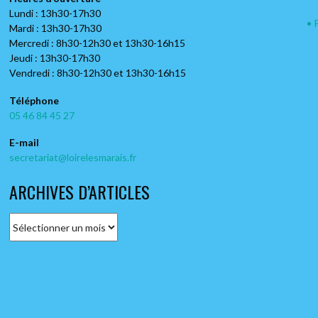
Lundi : 13h30-17h30
• 
Mardi : 13h30-17h30
Mercredi : 8h30-12h30 et 13h30-16h15
Jeudi : 13h30-17h30
Vendredi : 8h30-12h30 et 13h30-16h15
Téléphone
05 46 84 45 27
• RACHETE FOURNI NÉGOCE
• BL
E-mail
• Recyclage de métaux
• Dépa
secretariat@loirelesmarais.fr
• Les Petits Prés
• 06.2
ARCHIVES D’ARTICLES
• 05.46.84.88.59
A
r
c
h
i
v
e