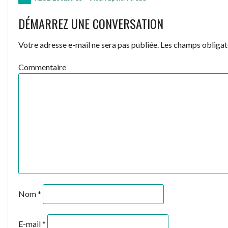
NAVIGATION
DÉMARREZ UNE CONVERSATION
DES
Votre adresse e-mail ne sera pas publiée.
Les champs obligato
ARTICLES
Commentaire
Nom
*
E-mail
*