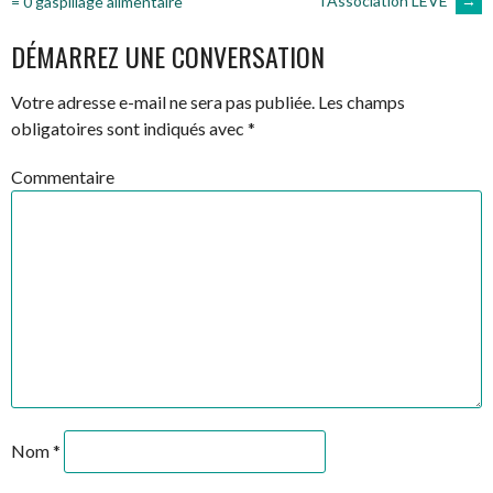
l’Association LEVE
→
= 0 gaspillage alimentaire
DES
DÉMARREZ UNE CONVERSATION
ARTICLES
Votre adresse e-mail ne sera pas publiée.
Les champs
obligatoires sont indiqués avec
*
Commentaire
Nom
*